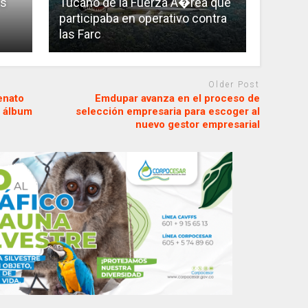
es
Tucano de la Fuerza A�rea que
participaba en operativo contra
las Farc
Older Post
lenato
Emdupar avanza en el proceso de
o álbum
selección empresaria para escoger al
nuevo gestor empresarial