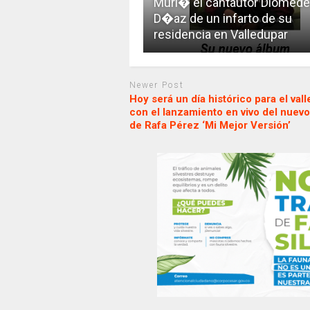
Muri� el cantautor Diomed
D�az de un infarto de su
residencia en Valledupar
Newer Post
Hoy será un día histórico para el val
con el lanzamiento en vivo del nuev
de Rafa Pérez ‘Mi Mejor Versión’