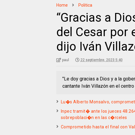
Home
Politica
“Gracias a Dio
del Cesar por 
dijo Iván Villa
paul
22 septiembre, 2023 5:40
"Le doy gracias a Dios y a la gobe
cantante Iván Villazón en el centro
Lu�s Alberto Monsalvo, comprometid
Inpec tramit� ante los jueces 48.264 
sobrepoblaci�n en las c�rceles
Comprometido hasta el final con Va