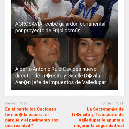
AGROSAVIA recibe galardón continental
por proyecto de Frijol común
Alberto Antonio Ruiz Cavides nuevo
director de Tr�nsito y Giselle D�vila
Aar�n jefe de impuestos de Valledupar
Newer Post
Older Post
En el barrio los Caciques
La Secretar�a de
termin� la espera; el
Tr�nsito y Transporte de
parque y el pavimento son
Valledupar le apunta a
una realidad *
mejorar la seguridad vial