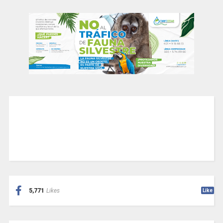
5,771
Likes
Like