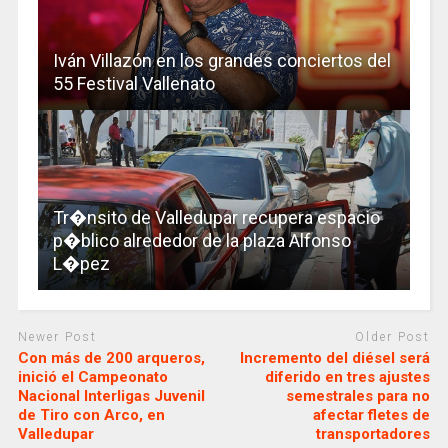
Iván Villazón en los grandes conciertos del
55 Festival Vallenato
Tr�nsito de Valledupar recupera espacio
p�blico alrededor de la plaza Alfonso
L�pez
Newer Post
Older Post
Con más de 200 arqueros,
Incremento del diésel será
inició el Campeonato
diferido en tres ajustes
Nacional Interligas Juvenil
semestrales para no
de Tiro con Arco, en
afectar fletes de
Valledupar
transportadores