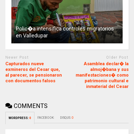
Polic�a intensifica controles migratorios
en Valledupar
Newer Post
Older Post
Capturados nueve
Asamblea declar� la
exmineros del Cesar que,
almoj�bana y sus
al parecer, se pensionaron
manifestaciones� como
con documentos falsos
patrimonio cultural e
inmaterial del Cesar
COMMENTS
FACEBOOK:
DISQUS:
0
WORDPRESS:
0