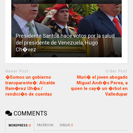
Presidente Santos hace votos por la salud
del presidente de Venezuela, Hugo
Ch�vez
Newer Post
Older Post
�Somos un gobierno
Muri� el joven abogado
transparente�: Alcalde
Miguel Andr�s Perea, a
Ram�rez Uh�a /
quien le cay� un �rbol en
rendici�n de cuentas
Valledupar
COMMENTS
FACEBOOK:
DISQUS:
0
WORDPRESS:
0