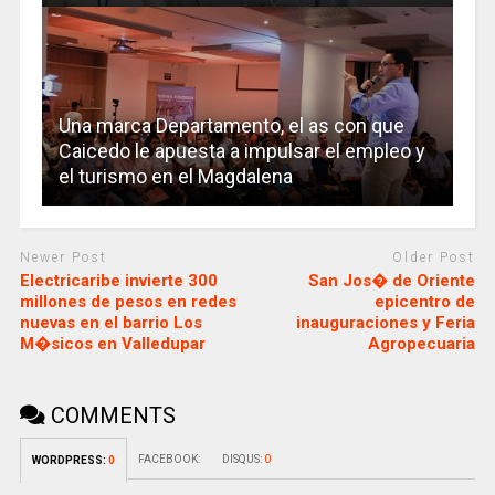
Una marca Departamento, el as con que
Caicedo le apuesta a impulsar el empleo y
el turismo en el Magdalena
Newer Post
Older Post
Electricaribe invierte 300
San Jos� de Oriente
millones de pesos en redes
epicentro de
nuevas en el barrio Los
inauguraciones y Feria
M�sicos en Valledupar
Agropecuaria
COMMENTS
FACEBOOK:
DISQUS:
0
WORDPRESS:
0