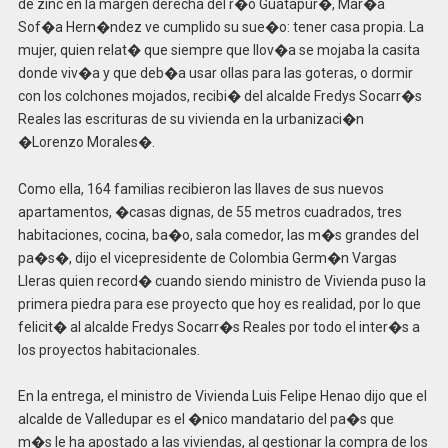
de zinc en la margen derecha del r�o Guatapur�, Mar�a
Sof�a Hern�ndez ve cumplido su sue�o: tener casa propia. La
mujer, quien relat� que siempre que llov�a se mojaba la casita
donde viv�a y que deb�a usar ollas para las goteras, o dormir
con los colchones mojados, recibi� del alcalde Fredys Socarr�s
Reales las escrituras de su vivienda en la urbanizaci�n
�Lorenzo Morales�.
Como ella, 164 familias recibieron las llaves de sus nuevos
apartamentos, �casas dignas, de 55 metros cuadrados, tres
habitaciones, cocina, ba�o, sala comedor, las m�s grandes del
pa�s�, dijo el vicepresidente de Colombia Germ�n Vargas
Lleras quien record� cuando siendo ministro de Vivienda puso la
primera piedra para ese proyecto que hoy es realidad, por lo que
felicit� al alcalde Fredys Socarr�s Reales por todo el inter�s a
los proyectos habitacionales.
En la entrega, el ministro de Vivienda Luis Felipe Henao dijo que el
alcalde de Valledupar es el �nico mandatario del pa�s que
m�s le ha apostado a las viviendas, al gestionar la compra de los