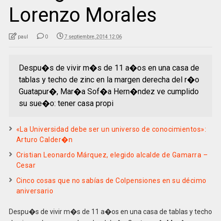
Lorenzo Morales
paul
0
7 septiembre, 2014 12:06
Despu�s de vivir m�s de 11 a�os en una casa de
tablas y techo de zinc en la margen derecha del r�o
Guatapur�, Mar�a Sof�a Hern�ndez ve cumplido
su sue�o: tener casa propi
«La Universidad debe ser un universo de conocimientos»:
Arturo Calder�n
Cristian Leonardo Márquez, elegido alcalde de Gamarra –
Cesar
Cinco cosas que no sabías de Colpensiones en su décimo
aniversario
Despu�s de vivir m�s de 11 a�os en una casa de tablas y techo