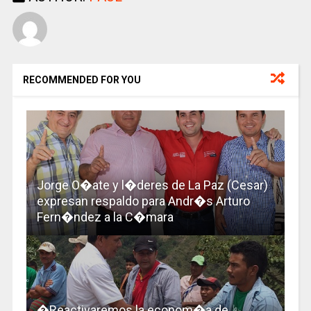
RECOMMENDED FOR YOU
Jorge O�ate y l�deres de La Paz (Cesar)
expresan respaldo para Andr�s Arturo
Fern�ndez a la C�mara
�Reactivaremos la econom�a de