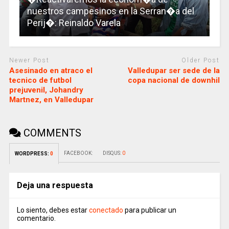
nuestros campesinos en la Serran�a del
Perij�: Reinaldo Varela
Newer Post
Older Post
Asesinado en atraco el
Valledupar ser sede de la
tecnico de futbol
copa nacional de downhil
prejuvenil, Johandry
Martnez, en Valledupar
COMMENTS
FACEBOOK:
DISQUS:
0
WORDPRESS:
0
Deja una respuesta
Lo siento, debes estar
conectado
para publicar un
comentario.