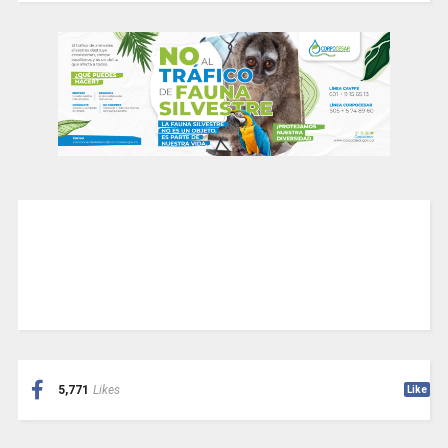
5,771
Likes
Like