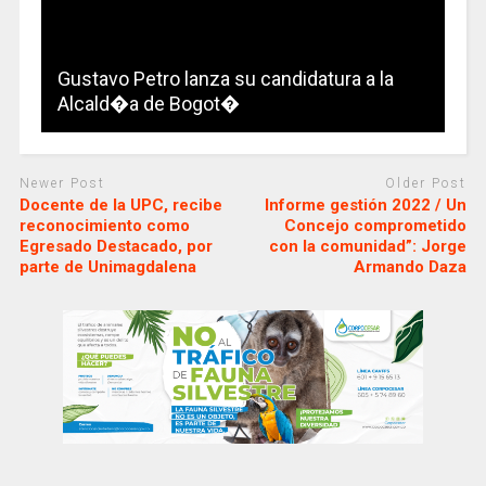
Gustavo Petro lanza su candidatura a la
Alcald�a de Bogot�
Newer Post
Older Post
Docente de la UPC, recibe
Informe gestión 2022 / Un
reconocimiento como
Concejo comprometido
Egresado Destacado, por
con la comunidad”: Jorge
parte de Unimagdalena
Armando Daza