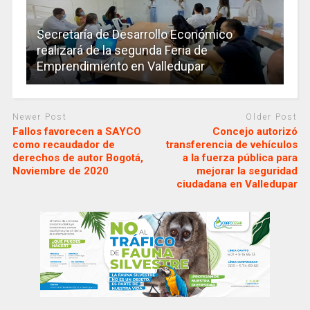
Secretaría de Desarrollo Económico
realizará de la segunda Feria de
Emprendimiento en Valledupar
Newer Post
Older Post
Fallos favorecen a SAYCO
Concejo autorizó
como recaudador de
transferencia de vehículos
derechos de autor Bogotá,
a la fuerza pública para
Noviembre de 2020
mejorar la seguridad
ciudadana en Valledupar