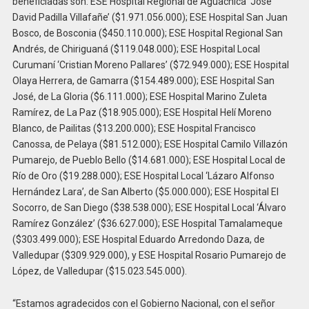
beneficiadas son: ESE Hospital Regional de Aguachica ‘José
David Padilla Villafañe’ ($1.971.056.000); ESE Hospital San Juan
Bosco, de Bosconia ($450.110.000); ESE Hospital Regional San
Andrés, de Chiriguaná ($119.048.000); ESE Hospital Local
Curumaní ‘Cristian Moreno Pallares’ ($72.949.000); ESE Hospital
Olaya Herrera, de Gamarra ($154.489.000); ESE Hospital San
José, de La Gloria ($6.111.000); ESE Hospital Marino Zuleta
Ramírez, de La Paz ($18.905.000); ESE Hospital Helí Moreno
Blanco, de Pailitas ($13.200.000); ESE Hospital Francisco
Canossa, de Pelaya ($81.512.000); ESE Hospital Camilo Villazón
Pumarejo, de Pueblo Bello ($14.681.000); ESE Hospital Local de
Río de Oro ($19.288.000); ESE Hospital Local ‘Lázaro Alfonso
Hernández Lara’, de San Alberto ($5.000.000); ESE Hospital El
Socorro, de San Diego ($38.538.000); ESE Hospital Local ‘Álvaro
Ramírez González’ ($36.627.000); ESE Hospital Tamalameque
($303.499.000); ESE Hospital Eduardo Arredondo Daza, de
Valledupar ($309.929.000), y ESE Hospital Rosario Pumarejo de
López, de Valledupar ($15.023.545.000).
“Estamos agradecidos con el Gobierno Nacional, con el señor