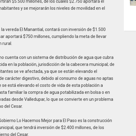
rtirán $5.500 millones, de los cuales $2.750 aportará el
habitantes y se mejorarán los niveles de movilidad en el
 la vereda El Manantial, contará con inversión de $1.500
esar aportará $750 millones, cumpliendo la meta de llevar
 rural.
, no cuenta con un sistema de distribución de agua que cubra
da en la población, jurisdicción de la cabecera municipal; de
bitantes se ve afectada, ya que se están elevando el
 carácter digestivo, debido al consumo de aguas no aptas
e está elevando el costo de vida de esta población a
asta familiar la compra de agua potabilizada en bolsa o en
vadas desde Valledupar, lo que se convierte en un problema
no del Cesar.
 Gobierno Lo Hacemos Mejor para El Paso es la construcción
icipal, que tendrá inversión de $2.400 millones, de los
erno del Cesar.