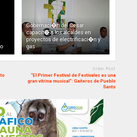
Gobernaci�n del Cesar
capacit� a los alcaldes en
proyectos de electrificaci�n y
so
gas
Older Post
ato
“El Primer Festival de Festivales es una
gran vitrina musical”: Gaiteros de Pueblo
Santo