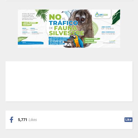
5,771
Likes
Like