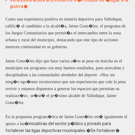
Venezuela acusa al presidente Iv�n Duque de �jugar a la
guerra�
Como una experiencia positiva en materia deportiva para Valledupar,
calific� el candidato a la alcald�a, Jaime Gonz�lez, el programa de
los Juegos Comunitarios que permit�a el intercambio entre la zona
urbana y rural del municipio, destacando que este tipo de acciones
merecen continuidad en su gobierno.
Jaime Gonz�lez dijo que hace varios a�os se puso en marcha en el
municipio ese programa con muy buenos resultados, pues acercaban y
disciplinaban a las comunidades alrededor del deporte. «Hoy sin
ning�n ego�smo reconocemos que son experiencias que vale la pena
revivir y estamos dispuestos a generar los espacios que permitan su
realizaci�n», se�al� el pr�ximo alcalde de Valledupar, Jaime
Gonz�lez.
En la propuesta program�tica de Jaime Gonz�lez est� igualmente el
iniciativas del sector p�blico y privado para
apoyo a las�
fortalecer las ligas deportivas municipales.�Se fortalecer�