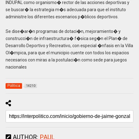
INDUPAL como organismo� rector de las acciones deportivas y
se buscar� la estrategia m�s adecuada para que el instituto
administre los diferentes escenarios p�blicos deportivos.
Se dise�ar�n programas de dotaci�n, mejoramiento� y
construcci�n de infraestructura� f�sica seg�n el Plan� de
Desarrollo Deportivo y Recreativo, con especial �nfasis en la Villa
Ol�mpica, para que el municipio cuente con todos los espacios
necesarios con miras a la postulaci�n como sede para juegos
nacionales
Politica
14210
AUTHOR:
PAUL