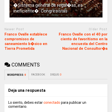
�Sistema general de regal�as, es
ineficiente�: Congresistas
Newer Post
Older Post
Franco Ovalle establece
Franco Ovalle con el 40 por
compromisos de
ciento de favoritismo en la
saneamiento b�sico en
encuesta del Centro
Tierra Prometida
Nacional de Consultor�a
COMMENTS
FACEBOOK:
DISQUS:
0
WORDPRESS:
0
Deja una respuesta
Lo siento, debes estar
conectado
para publicar un
comentario.