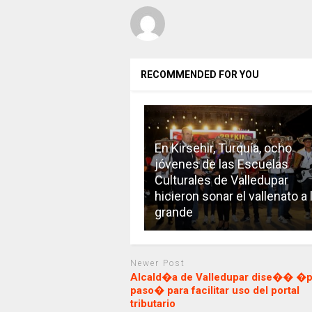
RECOMMENDED FOR YOU
En Kirsehir, Turquía, ocho
jóvenes de las Escuelas
Culturales de Valledupar
hicieron sonar el vallenato a 
grande
Newer Post
Alcald�a de Valledupar dise�� �p
paso� para facilitar uso del portal
tributario