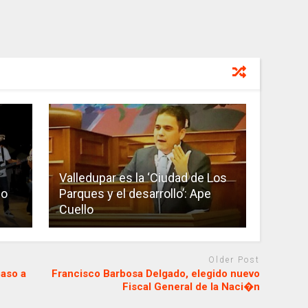
Valledupar es la ‘Ciudad de Los
lo
Parques y el desarrollo’: Ape
Cuello
Older Post
aso a
Francisco Barbosa Delgado, elegido nuevo
Fiscal General de la Naci�n