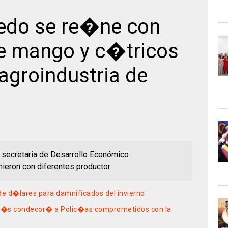
edo se re�ne con
e mango y c�tricos
 agroindustria de
a secretaria de Desarrollo Económico
nieron con diferentes productor
de d�lares para damnificados del invierno
arr�s condecor� a Polic�as comprometidos con la