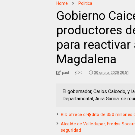
Home
Politica
Gobierno Caic
productores d
para reactivar
Magdalena
paul
0
30 enero, 2020 20:51
El gobernador, Carlos Caicedo, y l
Departamental, Aura García, se reu
BID ofrece cr�dito de 350 millones 
Alcalde de Valledupar, Fredys Soc
seguridad