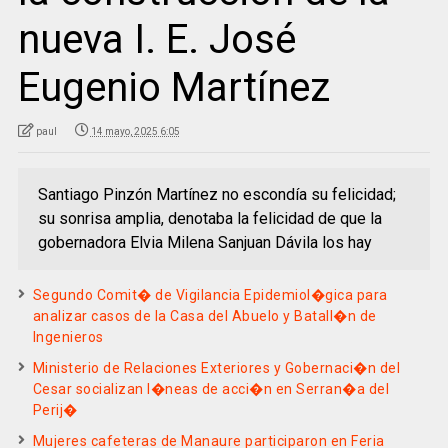
nueva I. E. José
Eugenio Martínez
paul
14 mayo, 2025 6:05
Santiago Pinzón Martínez no escondía su felicidad;
su sonrisa amplia, denotaba la felicidad de que la
gobernadora Elvia Milena Sanjuan Dávila los hay
Segundo Comit� de Vigilancia Epidemiol�gica para
analizar casos de la Casa del Abuelo y Batall�n de
Ingenieros
Ministerio de Relaciones Exteriores y Gobernaci�n del
Cesar socializan l�neas de acci�n en Serran�a del
Perij�
Mujeres cafeteras de Manaure participaron en Feria