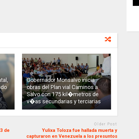
tal,
Gobernador Monsalvo inicia
ndo
obras del Plan vial Caminos a
Salvo con 175 kil�metros de
v�as secundarias y terciarias
Older Post
3 de
Yulixa Toloza fue hallada muerta y
capturaron en Venezuela a los presuntos