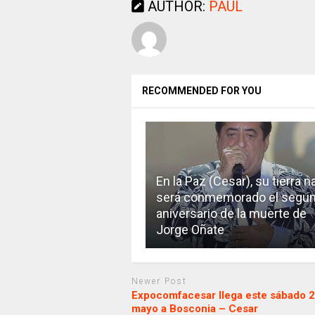
AUTHOR:
PAUL
RECOMMENDED FOR YOU
En la Paz (Cesar), su tierra na
será conmemorado el segu
aniversario de la muerte de
Jorge Oñate
Newer Post
Expocomfacesar llega este sábado 2
mayo a Bosconia – Cesar