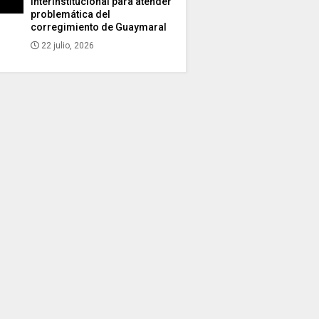
interinstitucional para atender
problemática del
corregimiento de Guaymaral
22 julio, 2026