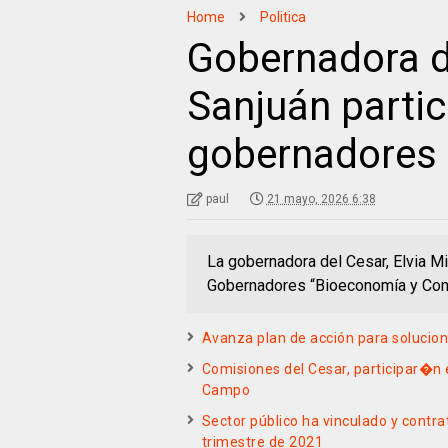
Home
Politica
Gobernadora de
Sanjuán parti
gobernadores 
paul
21 mayo, 2026 6:38
La gobernadora del Cesar, Elvia Mil
Gobernadores “Bioeconomía y Cons
Avanza plan de acción para solucion
Comisiones del Cesar, participar�n
Campo
Sector público ha vinculado y contr
trimestre de 2021