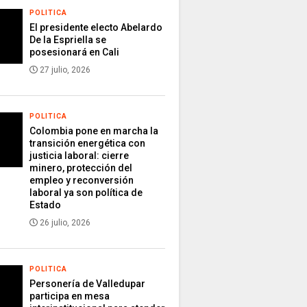
POLITICA
El presidente electo Abelardo
De la Espriella se
posesionará en Cali
27 julio, 2026
POLITICA
Colombia pone en marcha la
transición energética con
justicia laboral: cierre
minero, protección del
empleo y reconversión
laboral ya son política de
Estado
26 julio, 2026
POLITICA
Personería de Valledupar
participa en mesa