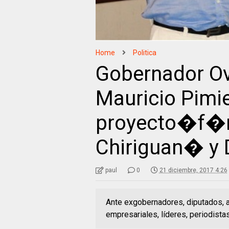
Home
Politica
Gobernador Ov
Mauricio Pimi
proyecto�f�r
Chiriguan� y 
paul
0
21 diciembre, 2017 4:26
Ante exgobernadores, diputados, a
empresariales, líderes, periodista