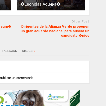
�Leonidas Acu�a�
Older Post
di sum�
Dirigentes de la Alianza Verde proponen
un gran acuerdo nacional para buscar un
candidato �nico
FACEBOOK:
DISQUS:
0
publicar un comentario.