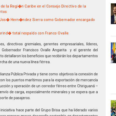
de la Regi�n Caribe en el Consejo Directivo de la
ntos
rt Jos� Hern�ndez Sierra como Gobernador encargado
brind� total respaldo con Franco Ovalle
s, directivos gremiales, gerentes empresariales, líderes,
l Gobernador Francisco Ovalle Angarita y el gerente del
o detallaron los beneficios que recibirán los departamentos
rcha de una nueva línea férrea.
Alianza Pública Privada y tiene como objetivos la conexión de
con los puertos marítimos para la exportación de mercancía
trucción y operación de un corredor férreo entre Chiriguaná –
n envío de carga, especialmente minerales y se espera que a
sporte de pasajeros.
iniciativa hace parte del Grupo Brisa que ha liderado varios
usca generar mayor desarrollo sostenible en departamentos