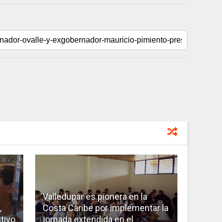
Valledupar es pionera en la
,
Costa Caribe por implementar la
tivo
jornada extendida en el