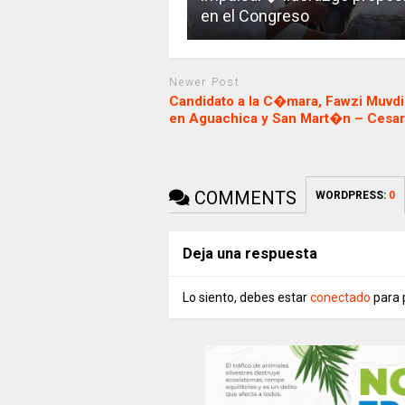
en el Congreso
Newer Post
Candidato a la C�mara, Fawzi Muv
en Aguachica y San Mart�n – Cesar
COMMENTS
WORDPRESS:
0
Deja una respuesta
Lo siento, debes estar
conectado
para 