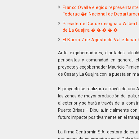
Franco Ovalle elegido representante 
Federaci�n Nacional de Departame
Presidente Duque designa a Wilbe
de La Guajira � � � � �
El Barrio 7 de Agosto de Valledupar 
Ante exgobernadores, diputados, alcalde
periodistas y comunidad en general, e
proyecto y exgobernador Mauricio Pimient
de Cesar y La Guajira con la puesta en ma
El proyecto se realizará a través de una 
las zonas de mayor producción del país, 
al exterior y se hará a través de la cons
Puerto Brisas – Dibulla, inicialmente co
futuro impacte positivamente en el tran
La firma Centromín S.A. gestora de esta 
proyectos de envergadura en el País y b