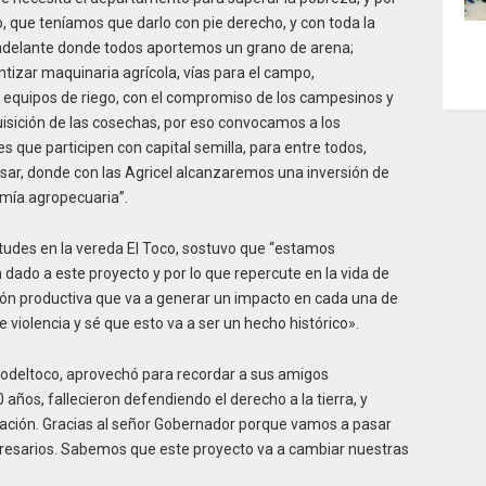
que teníamos que darlo con pie derecho, y con toda la
adelante donde todos aportemos un grano de arena;
tizar maquinaria agrícola, vías para el campo,
a y equipos de riego, con el compromiso de los campesinos y
isición de las cosechas, por eso convocamos a los
que participen con capital semilla, para entre todos,
Cesar, donde con las Agricel alcanzaremos una inversión de
omía agropecuaria”.
ntudes en la vereda El Toco, sostuvo que “estamos
 dado a este proyecto y por lo que repercute en la vida de
ión productiva que va a generar un impacto en cada una de
 violencia y sé que esto va a ser un hecho histórico».
sodeltoco, aprovechó para recordar a sus amigos
ños, fallecieron defendiendo el derecho a la tierra, y
ración. Gracias al señor Gobernador porque vamos a pasar
esarios. Sabemos que este proyecto va a cambiar nuestras