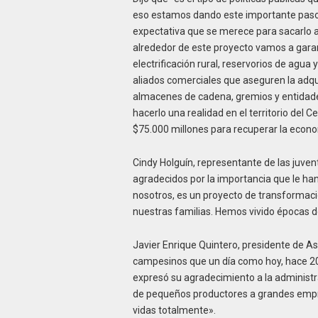
eso estamos dando este importante paso, 
expectativa que se merece para sacarlo 
alrededor de este proyecto vamos a garan
electrificación rural, reservorios de agu
aliados comerciales que aseguren la adqu
almacenes de cadena, gremios y entidades 
hacerlo una realidad en el territorio del 
$75.000 millones para recuperar la econ
Cindy Holguín, representante de las juve
agradecidos por la importancia que le han
nosotros, es un proyecto de transformac
nuestras familias. Hemos vivido épocas de
Javier Enrique Quintero, presidente de A
campesinos que un día como hoy, hace 20 a
expresó su agradecimiento a la administ
de pequeños productores a grandes empr
vidas totalmente».