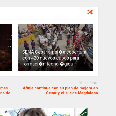
SENA Cesar ampl�a cobertura
con 420 nuevos cupos para
formaci�n tecnol�gica
Older Post
timas
Afinia continua con su plan de mejora en
ana de
Cesar y el sur de Magdalena