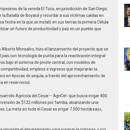
mpesinos de la vereda El Toco, en jurisdicción de San Diego,
r la Batalla de Boyacá y recordar a sus víctimas caídas en
ca fecha en la que se instaló en sus tierras la primera Célula
antizar un futuro de productividad y paz en un pueblo que
s Alberto Monsalvo, hizo el lanzamiento del proyecto que se
l país con tecnología de punta para la reactivación integral
vos bajo el sistema de pivote central, con modelos de
, competitividad, empleos e ingresos que mejorarán la
drico en épocas de sequía, a través del aprovechamiento de
a en reservorios.
esarrollo Agrícola del Cesar – AgriCel- que busca irrigar 400
inversión de $122 millones por familia, alcanzando una
nes. La meta en todo el Cesar es irrigar 7.500 hectáreas»,
 que necesita el departamento para superar la pobreza, y por