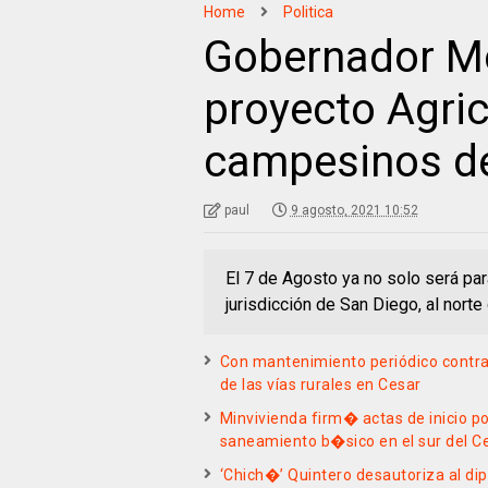
Home
Politica
Gobernador Mo
proyecto Agric
campesinos de
paul
9 agosto, 2021 10:52
El 7 de Agosto ya no solo será pa
jurisdicción de San Diego, al norte
Con mantenimiento periódico contra
de las vías rurales en Cesar
Minvivienda firm� actas de inicio p
saneamiento b�sico en el sur del C
‘Chich�’ Quintero desautoriza al di