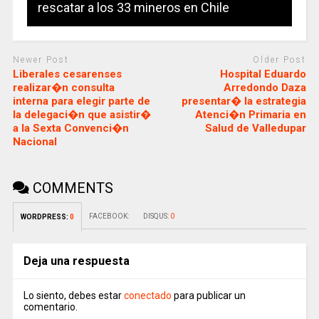
rescatar a los 33 mineros en Chile
Newer Post
Older Post
Liberales cesarenses
Hospital Eduardo
realizar�n consulta
Arredondo Daza
interna para elegir parte de
presentar� la estrategia
la delegaci�n que asistir�
Atenci�n Primaria en
a la Sexta Convenci�n
Salud de Valledupar
Nacional
COMMENTS
FACEBOOK:
DISQUS:
0
WORDPRESS:
0
Deja una respuesta
Lo siento, debes estar
conectado
para publicar un
comentario.