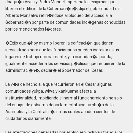
Joaqu�n Vives y Pedro Manuel Loperena les exigimos que
liberen el edificio de la Gobernaci�n�, dijo el gobernador Luis
Alberto Monsalvo refiri�ndose al bloqueo del acceso a la
Gobernaci�n por parte de comunidades ind�genas conducidas
por los mencionados l�deres.
�Exijo que �hoy mismo liberen la edificaci�n que tienen
secuestrada para que los funcionarios puedan ingresar a sus
lugares de trabajo normalmente, y la ciudadan�a pueda,
igualmente, acceder a los servicios p�blicos que requieren de la
administraci�n�, declar� el Gobernador del Cesar.
La v�a de hecho a la que recurrieron en el Cesar algunas
comunidades yukpa, wiwa y kankuama afecta la
institucionalidad, impidiendo el normal funcionamiento no solo
del equipo de gobierno departamental sino tambi�n de la
Asamblea y la Contralor�a, a las cuales acuden cientos de
ciudadanos diariamente.
Las afectaciones generadas por el bloqueo incluyen freno a los