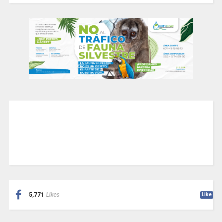
5,771
Likes
Like