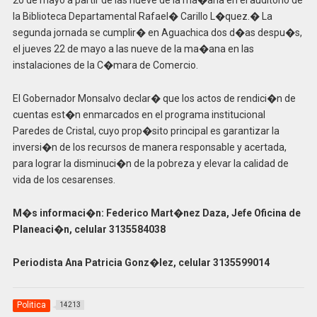
20 de mayo a partir de las nueve de la ma�ana en el auditorio de
la Biblioteca Departamental Rafael� Carillo L�quez.� La
segunda jornada se cumplir� en Aguachica dos d�as despu�s,
el jueves 22 de mayo a las nueve de la ma�ana en las
instalaciones de la C�mara de Comercio.
El Gobernador Monsalvo declar� que los actos de rendici�n de
cuentas est�n enmarcados en el programa institucional
Paredes de Cristal, cuyo prop�sito principal es garantizar la
inversi�n de los recursos de manera responsable y acertada,
para lograr la disminuci�n de la pobreza y elevar la calidad de
vida de los cesarenses.
M�s informaci�n: Federico Mart�nez Daza, Jefe Oficina de
Planeaci�n, celular 3135584038
Periodista Ana Patricia Gonz�lez, celular
3135599014
Politica
14213