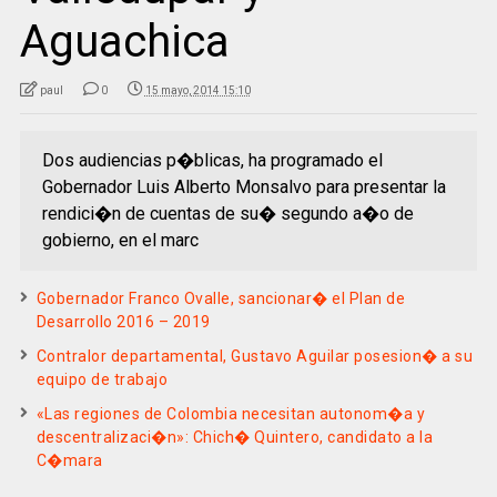
Aguachica
paul
0
15 mayo, 2014 15:10
Dos audiencias p�blicas, ha programado el
Gobernador Luis Alberto Monsalvo para presentar la
rendici�n de cuentas de su� segundo a�o de
gobierno, en el marc
Gobernador Franco Ovalle, sancionar� el Plan de
Desarrollo 2016 – 2019
Contralor departamental, Gustavo Aguilar posesion� a su
equipo de trabajo
«Las regiones de Colombia necesitan autonom�a y
descentralizaci�n»: Chich� Quintero, candidato a la
C�mara