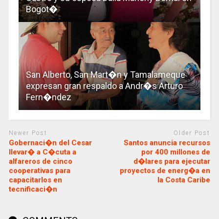
Bogot�
San Alberto, San Mart�n y Tamalameque
expresan gran respaldo a Andr�s Arturo
Fern�ndez
Newer Post
Older Post
Gobernaci�n del Cesar
Santos anuncia recursos
llevar� a C�cuta a
por 400 millones de
alfareros de cinco
d�lares para ejecutar
cooperativas para
proyectos de energ�a en
capacitarlos en
la Costa Caribe
tecnificaci�n