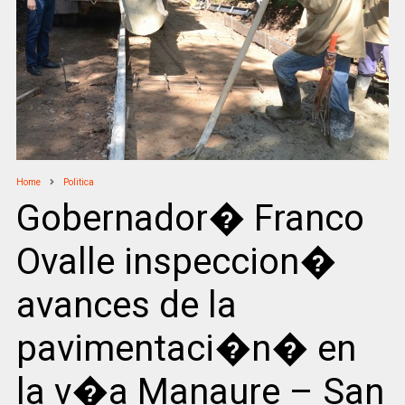
Home
Politica
Gobernador� Franco
Ovalle inspeccion�
avances de la
pavimentaci�n� en
la v�a Manaure – San