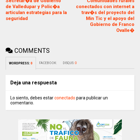
Secretar�a de Gobierno
Comunidades rurales
de Valledupar y Polic�a
conectados con internet a
articulan estrategias para la
trav�s del proyecto del
seguridad
Min Tic y el apoyo del
Gobierno de Franco
Ovalle�
COMMENTS
FACEBOOK:
DISQUS:
0
WORDPRESS:
0
Deja una respuesta
Lo siento, debes estar
conectado
para publicar un
comentario.