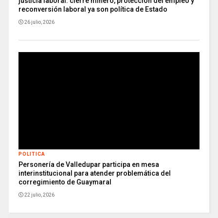
justicia laboral: cierre minero, protección del empleo y
reconversión laboral ya son política de Estado
26 julio, 2026
POLITICA
Personería de Valledupar participa en mesa
interinstitucional para atender problemática del
corregimiento de Guaymaral
22 julio, 2026