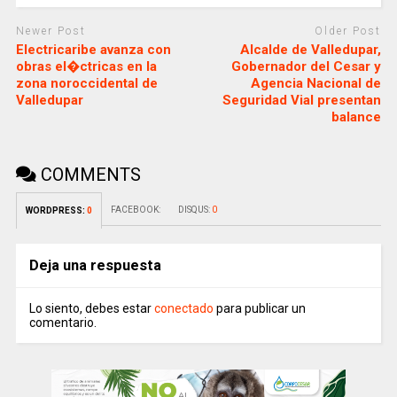
Newer Post
Older Post
Electricaribe avanza con
Alcalde de Valledupar,
obras el�ctricas en la
Gobernador del Cesar y
zona noroccidental de
Agencia Nacional de
Valledupar
Seguridad Vial presentan
balance
COMMENTS
FACEBOOK:
DISQUS:
0
WORDPRESS:
0
Deja una respuesta
Lo siento, debes estar
conectado
para publicar un
comentario.