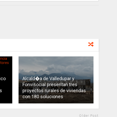
ico
Alcald�a de Valledupar y
Fonvisocial presentan tres
s
proyectos rurales de viviendas
con 180 soluciones
Older Post