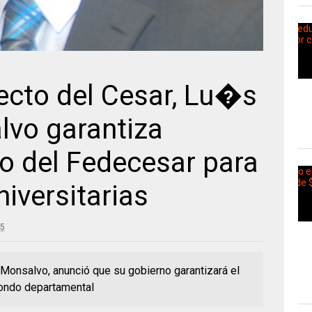
ecto del Cesar, Lu�s
lvo garantiza
o del Fedecesar para
iversitarias
25
 Monsalvo, anunció que su gobierno garantizará el
fondo departamental