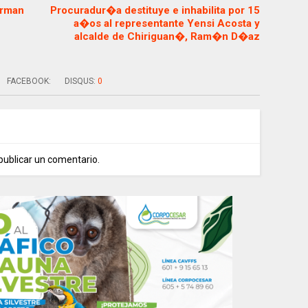
irman
Procuradur�a destituye e inhabilita por 15
a�os al representante Yensi Acosta y
alcalde de Chiriguan�, Ram�n D�az
FACEBOOK:
DISQUS:
0
publicar un comentario.