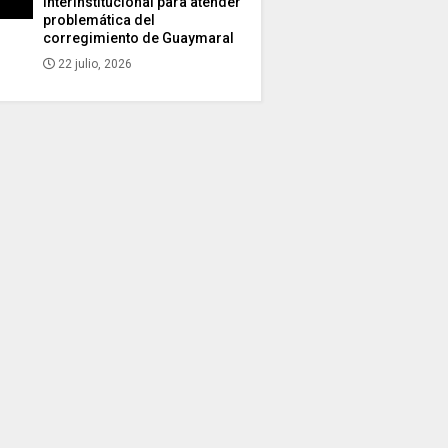
interinstitucional para atender
problemática del
corregimiento de Guaymaral
22 julio, 2026