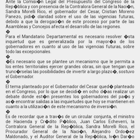
Ante la Comisi�n Legal del Presupuesto del Congreso de la
Rep�blica y con presencia de la Contralora General de la Naci�n,
Sandra Morelli Rico, el gobernador del Cesar, Cristian Moreno
Panezo, pidi� claridad sobre el uso de las vigencias futuras,
debido a que la derogaci�n de este proceso por parte de las
Asambleas y Concejos afecta el desarrollo de las regiones.
�
Para el Mandatario Departamental es necesario resolver �sta
inquietud que es generalizada por la mayor�a de los
gobernadores en cuanto al uso de las vigencias futuras, sobre
todo las excepcionales.
�
�Es necesario que se plantee un mecanismo que le permita a
los entes territoriales ejercer grandes obras, sin que tengan que
trunc�rselas las posibilidades de invertir a largo plazo�, sostuvo
el Gobernador.
�
El tema planteado por el Gobernador del Cesar qued� planteado
en el Congreso, por lo que se decidi� en ocho d�as realizar un
debate donde est�n presentes los gobernadores del pa�s y
as� encontrar salidas a las inquietudes que hoy se mantienen en
cuanto a la utilizaci�n de este mecanismo de inversi�n.
�
Es de recordar que a trav�s de un circular conjunta, el ministro
de Hacienda y Cr�dito P�blico, Juan Carlos Echeverri, la
Contralora General de la Rep�blica, Sandra Morelli Rico, el
Procurador General de la Naci�n, Alejandro Ordo�ez
Maldonado, y el Auditor General de la Rep�blica, Iv�n Dar�o