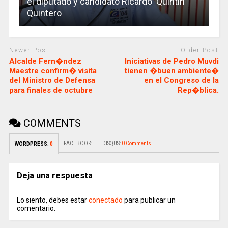
el diputado y candidato Ricardo ‘Quintín’
Quintero
Newer Post
Older Post
Alcalde Fern�ndez
Iniciativas de Pedro Muvdi
Maestre confirm� visita
tienen �buen ambiente�
del Ministro de Defensa
en el Congreso de la
para finales de octubre
Rep�blica.
COMMENTS
FACEBOOK:
DISQUS:
0 Comments
WORDPRESS:
0
Deja una respuesta
Lo siento, debes estar
conectado
para publicar un
comentario.