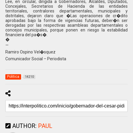
Lee, en circular, dirigida a Gobernadores, Alcaldes, Diputados,
Concejales, Secretarios de Hacienda de las entidades
territoriales, contralores departamentales, municipales y
distritales, dejaron claro que �Las operaciones de cr�dito
aprobadas bajo la forma de vigencias futuras, deber�n ser
derogadas por las respectivas asambleas departamentales o
concejos municipales, porque ponen en riesgo la estabilidad
financiera del pa�s�.
�
—
Ramiro Ospino Vel�squez
Comunicador Social – Periodista
Politica
14210
AUTHOR:
PAUL