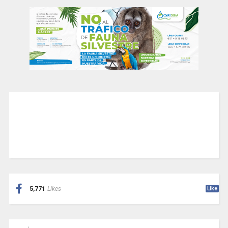
5,771
Likes
Like