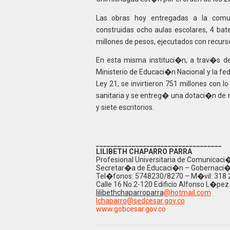
Las obras hoy entregadas a la comu
construidas ocho aulas escolares, 4 bat
millones de pesos, ejecutados con recurs
En esta misma instituci�n, a trav�s de 
Ministerio de Educaci�n Nacional y la fe
Ley 21, se invirtieron 751 millones con 
sanitaria y se entreg� una dotaci�n de mo
y siete escritorios.
___________________________________
LILIBETH CHAPARRO PARRA
Profesional Universitaria de Comunicaci
Secretar�a de Educaci�n – Gobernaci�
Tel�fonos: 5748230/8270 – M�vil: 318
Calle 16 No.2-120 Edificio Alfonso L�pez
lilibethchaparroparra
@hotmail.com
lchaparro@sedcesar.gov.co
www.gobcesar.gov.co