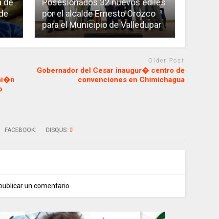
a de
Posesionados 32 nuevos ediles
 de
por el alcalde Ernesto Orozco
para el Municipio de Valledupar
Older Post
Gobernador del Cesar inaugur� centro de
si�n
convenciones en Chimichagua
o
FACEBOOK:
DISQUS:
0
publicar un comentario.