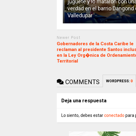
juguete y lo mataron con un
verdad en el barrio Dangond
Valledupar
Newer Post
Gobernadores de la Costa Caribe le
reclaman al presidente Santos inclu
en la Ley Org�nica de Ordenamient
Territorial
COMMENTS
WORDPRESS:
0
Deja una respuesta
Lo siento, debes estar
conectado
para 