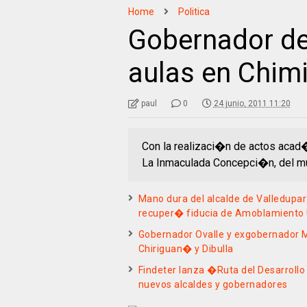
Home
Politica
Gobernador de
aulas en Chim
paul
0
24 junio, 2011 11:20
Con la realizaci�n de actos acad�
La Inmaculada Concepci�n, del mun
Mano dura del alcalde de Valledupa
recuper� fiducia de Amoblamiento
Gobernador Ovalle y exgobernador 
Chiriguan� y Dibulla
Findeter lanza �Ruta del Desarrollo
nuevos alcaldes y gobernadores