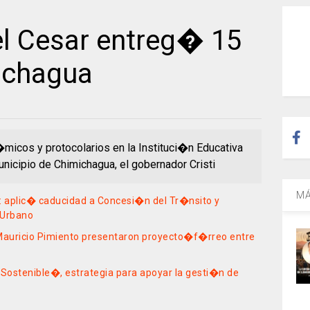
l Cesar entreg� 15
ichagua
micos y protocolarios en la Instituci�n Educativa
icipio de Chimichagua, el gobernador Cristi
MÁ
r: aplic� caducidad a Concesi�n del Tr�nsito y
 Urbano
Mauricio Pimiento presentaron proyecto�f�rreo entre
 Sostenible�, estrategia para apoyar la gesti�n de