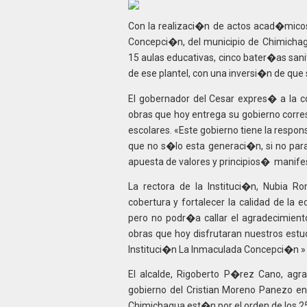
Con la realizaci�n de actos acad�micos 
Concepci�n, del municipio de Chimichag
15 aulas educativas, cinco bater�as sanit
de ese plantel, con una inversi�n de que 
El gobernador del Cesar expres� a la 
obras que hoy entrega su gobierno corres
escolares. «Este gobierno tiene la respons
que no s�lo esta generaci�n, si no par
apuesta de valores y principios� manif
La rectora de la Instituci�n, Nubia R
cobertura y fortalecer la calidad de la
pero no podr�a callar el agradecimiento
obras que hoy disfrutaran nuestros estud
Instituci�n La Inmaculada Concepci�n »
El alcalde, Rigoberto P�rez Cano, agr
gobierno del Cristian Moreno Panezo en 
Chimichagua est�n por el orden de los 25