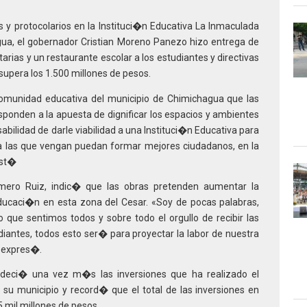
y protocolarios en la Instituci�n Educativa La Inmaculada
ua, el gobernador Cristian Moreno Panezo hizo entrega de
arias y un restaurante escolar a los estudiantes y directivas
supera los 1.500 millones de pesos.
comunidad educativa del municipio de Chimichagua que las
ponden a la apuesta de dignificar los espacios y ambientes
abilidad de darle viabilidad a una Instituci�n Educativa para
a las que vengan puedan formar mejores ciudadanos, en la
est�
omero Ruiz, indic� que las obras pretenden aumentar la
 educaci�n en esta zona del Cesar. «Soy de pocas palabras,
 que sentimos todos y sobre todo el orgullo de recibir las
iantes, todos esto ser� para proyectar la labor de nuestra
 expres�.
adeci� una vez m�s las inversiones que ha realizado el
su municipio y record� que el total de las inversiones en
 mil millones de pesos.