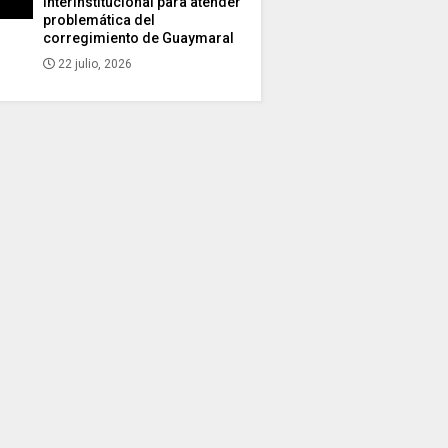
interinstitucional para atender
problemática del
corregimiento de Guaymaral
22 julio, 2026