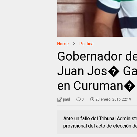
Home
Politica
Gobernador de
Juan Jos� Gal
en Curuman�
paul
0
20 enero, 2016 22:19
Ante un fallo del Tribunal Adminis
provisional del acto de elección d