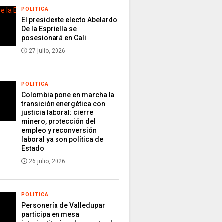
POLITICA
El presidente electo Abelardo
De la Espriella se
posesionará en Cali
27 julio, 2026
POLITICA
Colombia pone en marcha la
transición energética con
justicia laboral: cierre
minero, protección del
empleo y reconversión
laboral ya son política de
Estado
26 julio, 2026
POLITICA
Personería de Valledupar
participa en mesa