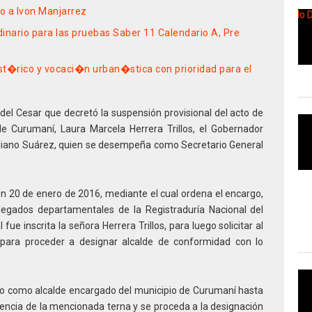
do a Ivon Manjarrez
dinario para las pruebas Saber 11 Calendario A, Pre
st�rico y vocaci�n urban�stica con prioridad para el
 del Cesar que decretó la suspensión provisional del acto de
de Curumaní, Laura Marcela Herrera Trillos, el Gobernador
aliano Suárez, quien se desempeña como Secretario General
 20 de enero de 2016, mediante el cual ordena el encargo,
elegados departamentales de la Registraduría Nacional del
al fue inscrita la señora Herrera Trillos, para luego solicitar al
a para proceder a designar alcalde de conformidad con lo
o como alcalde encargado del municipio de Curumaní hasta
encia de la mencionada terna y se proceda a la designación