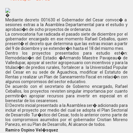
�
Mediante decreto 001630 el Gobernador del Cesar convoc� a
sesiones extras a la Asamblea Departamental para el estudio y
aprobaci�n de ocho proyectos de ordenanza.
La convocatoria fue radicada el pasado siete de diciembre por el
gobernador encargado en ese momento Rafael Ceballos, quien
present� el decreto que determina que las extras inician a partir
del 9 de diciembre y se extender�n hasta el 18 del mismo mes.
Dentro los proyectos presentados para estudio est�n:
Remodelaci�n del Estadio �Armando Maestre Pavajeau� de
Valledupar, apoyar al sector agropecuario con incentivos y para la
titulaci�n de predios rurales, fortalecer a la Universidad Popular
del Cesar en su sede de Aguachica, modificar el Estatuto de
Rentas y realizar un Plan de Saneamiento Fiscal en relaci�n con
algunos compromisos del sector educativo.
De acuerdo con el secretario de Gobierno encargado, Rafael
Ceballos, los proyectos revisten singular importancia por cuanto
permitir�n apropiar recursos para invertir en especial en el
bienestar de los cesarenses.
El Decreto inicial presentado a la Asamblea ser� adicionado para
incluir el proyecto por medio del cual se adopta el Plan Sectorial
de Desarrollo Tur�stico del Cesar, todo lo anterior como parte de
los compromisos asumidos por el gobernador Cristian Moreno
Panezo, en su Plan de Desarrollo, Al alcance de todos.
Ramiro Ospino Vel�squez