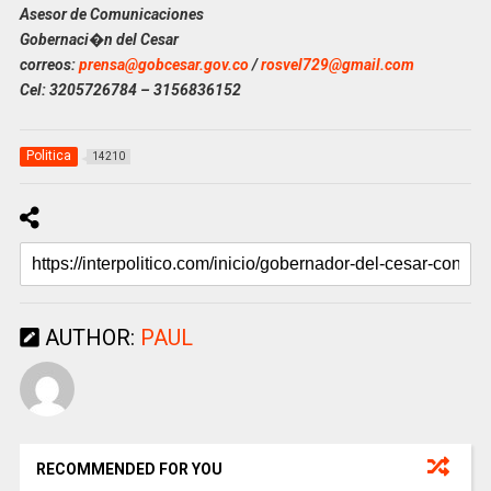
Asesor de Comunicaciones
Gobernaci�n del Cesar
correos:
prensa@gobcesar.gov.co
/
rosvel729@gmail.com
Cel: 3205726784 – 3156836152
Politica
14210
AUTHOR:
PAUL
RECOMMENDED FOR YOU