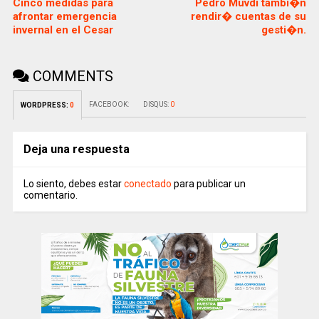
Cinco medidas para
Pedro Muvdi tambi�n
afrontar emergencia
rendir� cuentas de su
invernal en el Cesar
gesti�n.
COMMENTS
FACEBOOK:
DISQUS:
0
WORDPRESS:
0
Deja una respuesta
Lo siento, debes estar
conectado
para publicar un
comentario.