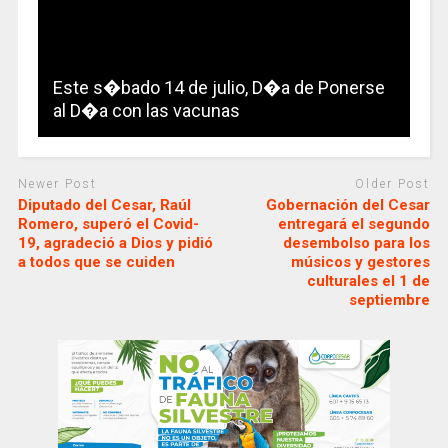
Este s�bado 14 de julio, D�a de Ponerse
al D�a con las vacunas
Newer Post
Older Post
Diputado del Cesar, Raúl
Gobernación del Cesar
Romero, superó el Covid-
entregará el segundo
19, agradeció a Dios y pidió
desembolso para los
a todos que se cuiden
músicos y gestores
culturales el 1 de
septiembre