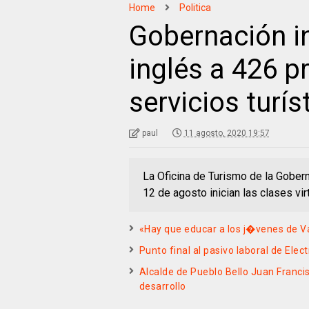
Home
Politica
Gobernación i
inglés a 426 p
servicios turí
paul
11 agosto, 2020 19:57
La Oficina de Turismo de la Gober
12 de agosto inician las clases vir
«Hay que educar a los j�venes de Va
Punto final al pasivo laboral de Elect
Alcalde de Pueblo Bello Juan Franci
desarrollo