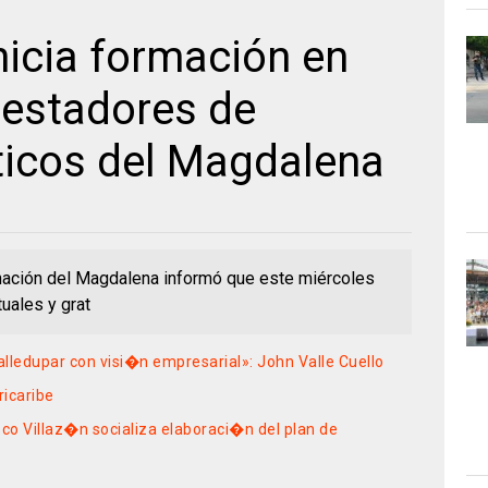
nicia formación en
restadores de
sticos del Magdalena
nación del Magdalena informó que este miércoles
tuales y grat
lledupar con visi�n empresarial»: John Valle Cuello
ricaribe
sco Villaz�n socializa elaboraci�n del plan de