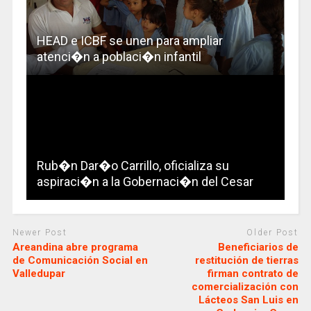
HEAD e ICBF se unen para ampliar
atenci�n a poblaci�n infantil
Rub�n Dar�o Carrillo, oficializa su
aspiraci�n a la Gobernaci�n del Cesar
Newer Post
Older Post
Areandina abre programa
Beneficiarios de
de Comunicación Social en
restitución de tierras
Valledupar
firman contrato de
comercialización con
Lácteos San Luis en