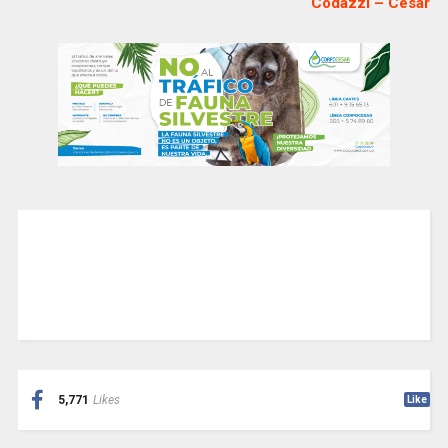
Codazzi – Cesar
5,771
Likes
Like