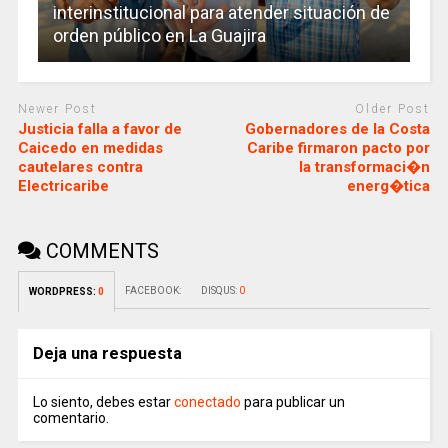
interinstitucional para atender situación de
orden público en La Guajira
Newer Post
Older Post
Justicia falla a favor de
Gobernadores de la Costa
Caicedo en medidas
Caribe firmaron pacto por
cautelares contra
la transformaci�n
Electricaribe
energ�tica
COMMENTS
FACEBOOK:
DISQUS:
0
WORDPRESS:
0
Deja una respuesta
Lo siento, debes estar
conectado
para publicar un
comentario.