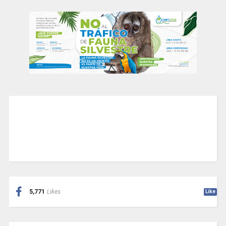
5,771
Likes
Like