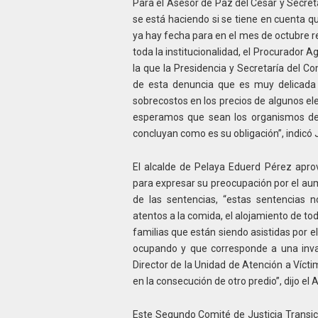
Para el Asesor de Paz del Cesar y Secreta
se está haciendo si se tiene en cuenta q
ya hay fecha para en el mes de octubre r
toda la institucionalidad, el Procurador 
la que la Presidencia y Secretaría del C
de esta denuncia que es muy delicada a
sobrecostos en los precios de algunos e
esperamos que sean los organismos de c
concluyan como es su obligación”, indicó
El alcalde de Pelaya Eduerd Pérez aprov
para expresar su preocupación por el au
de las sentencias, “estas sentencias
atentos a la comida, el alojamiento de to
familias que están siendo asistidas por 
ocupando y que corresponde a una inva
Director de la Unidad de Atención a Víct
en la consecución de otro predio”, dijo el A
Este Segundo Comité de Justicia Transici