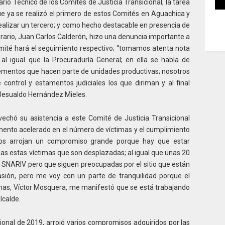
rio Técnico de los Comités de Justicia Transicional, la tarea
ue ya se realizó el primero de estos Comités en Aguachica y
ealizar un tercero; y como hecho destacable en presencia de
Agrario, Juan Carlos Calderón, hizo una denuncia importante a
omité hará el seguimiento respectivo; “tomamos atenta nota
l igual que la Procuraduría General; en ella se habla de
lementos que hacen parte de unidades productivas; nosotros
ontrol y estamentos judiciales los que diriman y al final
 Jesualdo Hernández Mieles.
echó su asistencia a este Comité de Justicia Transicional
mento acelerado en el número de víctimas y el cumplimiento
 nos arrojan un compromiso grande porque hay que estar
das estas víctimas que son desplazadas; al igual que unas 20
el SNARIV pero que siguen preocupadas por el sitio que están
sión, pero me voy con un parte de tranquilidad porque el
imas, Víctor Mosquera, me manifestó que se está trabajando
lcalde.
onal de 2019, arrojó varios compromisos adquiridos por las