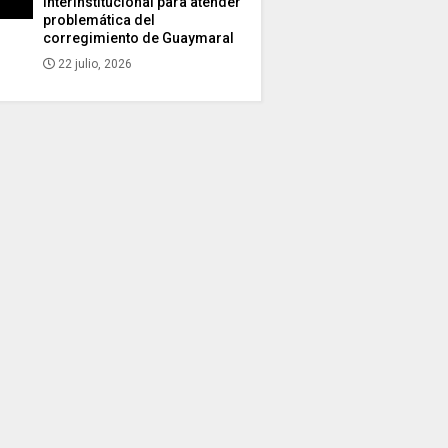
interinstitucional para atender
problemática del
corregimiento de Guaymaral
22 julio, 2026