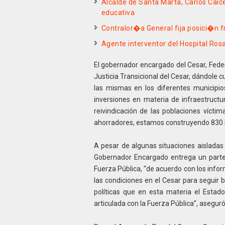
Alcalde de Santa Marta, Carlos Caic
educativa
Contralor�a General fija posici�n 
Agente interventor del Hospital Ros
El gobernador encargado del Cesar, Feder
Justicia Transicional del Cesar, dándole c
las mismas en los diferentes municipio
inversiones en materia de infraestructu
reivindicación de las poblaciones víctim
ahorradores, estamos construyendo 830 
A pesar de algunas situaciones aisladas 
Gobernador Encargado entrega un parte 
Fuerza Pública, “de acuerdo con los infor
las condiciones en el Cesar para seguir 
políticas que en esta materia el Esta
articulada con la Fuerza Pública”, aseguró