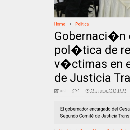
Home
Politica
Gobernaci�n de
pol�tica de re
v�ctimas en 
de Justicia Tr
paul
0
28 agosto, 2019 16:53
El gobernador encargado del Cesar,
Segundo Comité de Justicia Transi