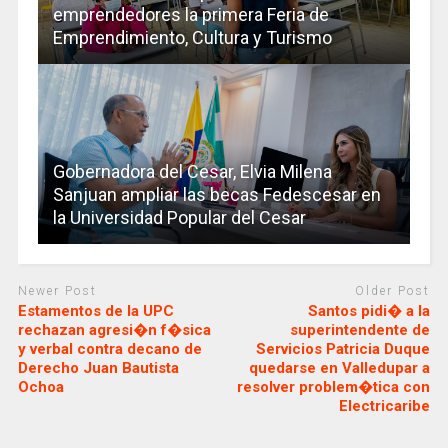
emprendedores la primera Feria de
Emprendimiento, Cultura y Turismo
Gobernadora del Cesar, Elvia Milena
Sanjuan ampliar las becas Fedescesar en
la Universidad Popular del Cesar
Newer Post
Older Post
Estamentos de la UPC
Santos pidi� a la
rechazan agresi�n f�sica
superintendente de
y verbal contra decano de
Servicios Patricia Duque
Derecho Juan Bautista
quedarse en Valledupar a
Ochoa
resolver problem�tica con
Electricaribe