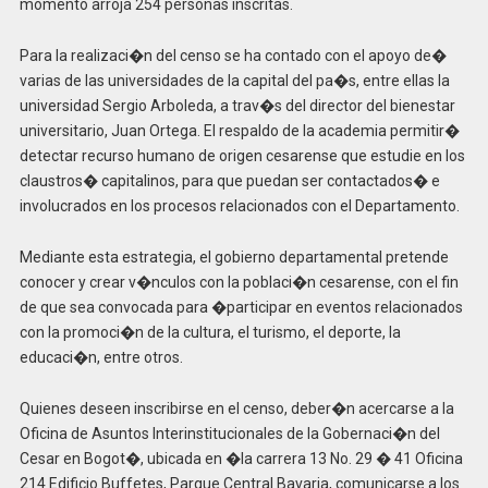
momento arroja 254 personas inscritas.
Para la realizaci�n del censo se ha contado con el apoyo de�
varias de las universidades de la capital del pa�s, entre ellas la
universidad Sergio Arboleda, a trav�s del director del bienestar
universitario, Juan Ortega. El respaldo de la academia permitir�
detectar recurso humano de origen cesarense que estudie en los
claustros� capitalinos, para que puedan ser contactados� e
involucrados en los procesos relacionados con el Departamento.
Mediante esta estrategia, el gobierno departamental pretende
conocer y crear v�nculos con la poblaci�n cesarense, con el fin
de que sea convocada para �participar en eventos relacionados
con la promoci�n de la cultura, el turismo, el deporte, la
educaci�n, entre otros.
Quienes deseen inscribirse en el censo, deber�n acercarse a la
Oficina de Asuntos Interinstitucionales de la Gobernaci�n del
Cesar en Bogot�, ubicada en �la carrera 13 No. 29 � 41 Oficina
214 Edificio Buffetes, Parque Central Bavaria, comunicarse a los