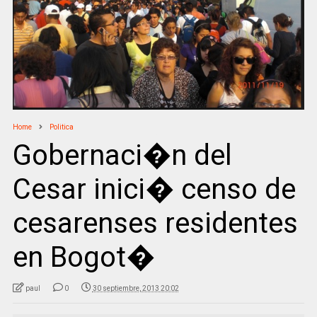
Home
Politica
Gobernaci�n del
Cesar inici� censo de
cesarenses residentes
en Bogot�
paul
0
30 septiembre, 2013 20:02