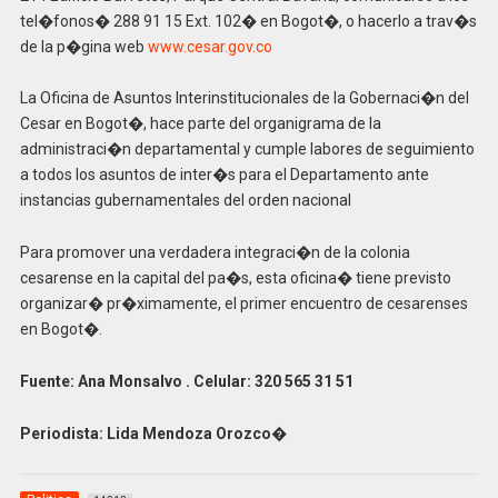
tel�fonos� 288 91 15 Ext. 102� en Bogot�, o hacerlo a trav�s
de la p�gina web
www.cesar.gov.co
La Oficina de Asuntos Interinstitucionales de la Gobernaci�n del
Cesar en Bogot�, hace parte del organigrama de la
administraci�n departamental y cumple labores de seguimiento
a todos los asuntos de inter�s para el Departamento ante
instancias gubernamentales del orden nacional
Para promover una verdadera integraci�n de la colonia
cesarense en la capital del pa�s, esta oficina� tiene previsto
organizar� pr�ximamente, el primer encuentro de cesarenses
en Bogot�.
Fuente: Ana Monsalvo . Celular: 320 565 31 51
Periodista: Lida Mendoza Orozco�