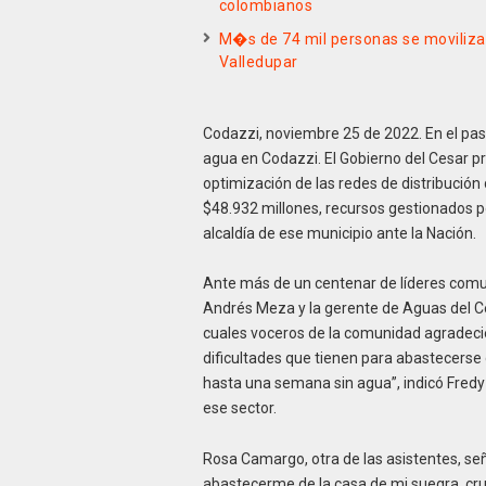
colombianos
M�s de 74 mil personas se moviliza
Valledupar
Codazzi, noviembre 25 de 2022. En el pa
agua en Codazzi. El Gobierno del Cesar prot
optimización de las redes de distribución
$48.932 millones, recursos gestionados po
alcaldía de ese municipio ante la Nación.
Ante más de un centenar de líderes comun
Andrés Meza y la gerente de Aguas del Cesar
cuales voceros de la comunidad agradeci
dificultades que tienen para abastecers
hasta una semana sin agua”, indicó Fredy
ese sector.
Rosa Camargo, otra de las asistentes, señ
abastecerme de la casa de mi suegra, cr