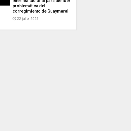
interinstitucional para atender
problemática del
corregimiento de Guaymaral
22 julio, 2026