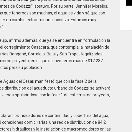
ntes de Codazzi”, sostuvo. Por su parte, Jennifer Morelos,
ivas que tenemos son muchas, el agua es vida y sé que con
ner un cambio extraordinario, positivo. Estamos muy
r”.
aujo, afirmó además, que ya se encuentra en formulación la
del corregimiento Casacará, que contempla la instalación de
rrios Dangond, Corraleja, Bajai y San Tropel, legalizados
 mismo proyecto, en el que se invirtieron más de $12.237
ctos para su población.
de Aguas del Cesar, manifestó que con la fase 2 de la
de distribución del acueducto urbano de Codazzi se activará
ya viene impulsándose con la fase 1 de este mismo proyecto,
ctarán los indicadores de continuidad y cobertura del agua,
conexiones domiciliarias, una red de distribución de 84.2
ctores hidráulicos y la instalación de macromedidores en las