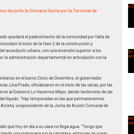
ron durante la Semana Santa por la Terminal de
sado quedará el padecimiento de la comunidad por falta de
ocolizó el inicio de la fase 2 de la construcción y
 del acueducto urbano, con una inversión superior a los
r la administración departamental en articulación con la
itarios en el barrio Cinco de Diciembre, el gobernador
, Lina Prado, oficializaron en el inicio de las obras, por las
eron al Gobierno Lo Hacemos Mejor, dando testimonio de las
e del líquido. “Hay temporadas en las que permanecemos
 Arrieta, vicepresidente de la Junta de Acción Comunal de
aló que hoy en día a su casa no llega agua. “Tengo que
uzando una manguera por la carretera, entonces es super