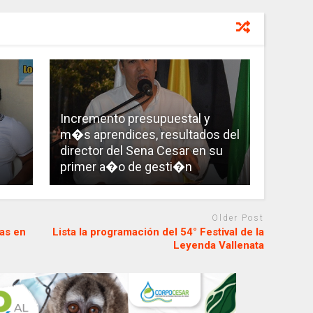
Incremento presupuestal y
m�s aprendices, resultados del
director del Sena Cesar en su
primer a�o de gesti�n
Older Post
cas en
Lista la programación del 54° Festival de la
Leyenda Vallenata