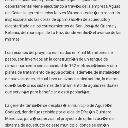
departamental viene ejecutando a trav�s de la empresa Aguas
del Cesar, la gerente Ledys Nieves Miranda, realiz� un recorrido
inspeccionando las obras de optimizaci�n de acueducto y
alcantarillado de los corregimientos de San Jos� de Oriente y
Betania, del municipio de La Paz, donde verific� el avance de las
mismas.
Los recursos del proyecto estimados en 3 mil 60 millones de
pesos, son invertidos en la construcci�n de un tanque de
almacenamiento con capacidad de 162 metros c�bicos y una
planta de tratamiento de agua potable, adem�s de instalaci�n
de nuevas redes, el cual lleva un avance satisfactorio, lo mismo
que� los� cinco sistemas de tratamiento de aguas residuales
que servir�n para beneficiar a esta poblaci�n.
La gerente tambi�n se desplaz� al municipio de Agust�n
Codazzi, donde fue recibida por el alcalde Efra�n Quintero
Mendoza, para� supervisar el proyecto de optimizaci�n del
sistema de acueducto de este municipio, donde se est�n