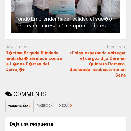
Fondo Emprender hace realidad el sue�o
de crear empresa a 16 emprendedores
Newer Post
Older Post
D�cima Brigada Blindada
«Estoy esperando entregar
neutraliz� atentado contra
el cargo» dijo Carmen
la L�nea F�rrea del
Quintero Romero,
Cerrej�n
declarada insubsistente en
Sena
COMMENTS
FACEBOOK:
DISQUS:
0
WORDPRESS:
0
Deja una respuesta