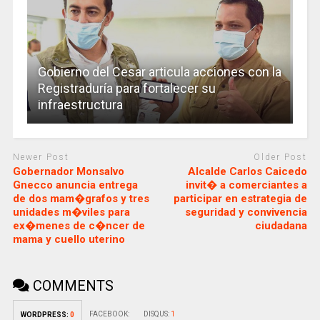
Gobierno del Cesar articula acciones con la
Registraduría para fortalecer su
infraestructura
Newer Post
Older Post
Gobernador Monsalvo
Alcalde Carlos Caicedo
Gnecco anuncia entrega
invit� a comerciantes a
de dos mam�grafos y tres
participar en estrategia de
unidades m�viles para
seguridad y convivencia
ex�menes de c�ncer de
ciudadana
mama y cuello uterino
COMMENTS
FACEBOOK:
DISQUS:
1
WORDPRESS:
0