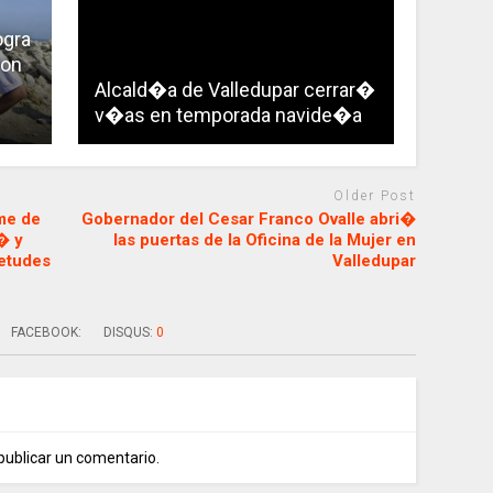
ogra
con
Alcald�a de Valledupar cerrar�
v�as en temporada navide�a
Older Post
me de
Gobernador del Cesar Franco Ovalle abri�
� y
las puertas de la Oficina de la Mujer en
ietudes
Valledupar
FACEBOOK:
DISQUS:
0
publicar un comentario.