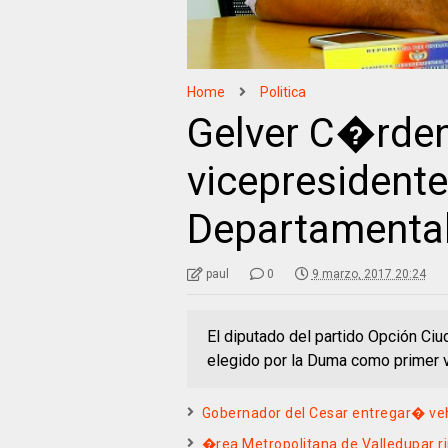
Home
Politica
Gelver C�rden
vicepresident
Departamental
paul
0
9 marzo, 2017 20:24
El diputado del partido Opción Ci
elegido por la Duma como primer 
Gobernador del Cesar entregar� veh
�rea Metropolitana de Valledupar r