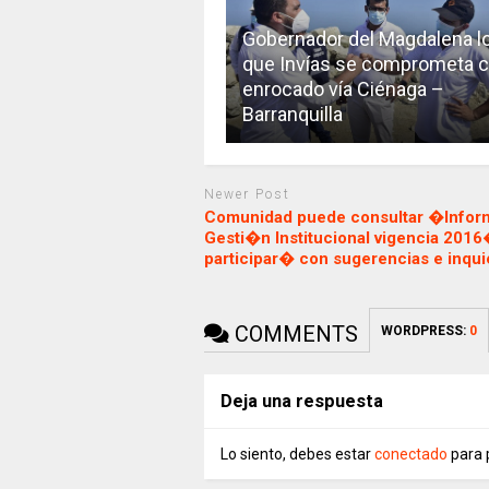
Gobernador del Magdalena l
que Invías se comprometa 
enrocado vía Ciénaga –
Barranquilla
Newer Post
Comunidad puede consultar �Infor
Gesti�n Institucional vigencia 2016
participar� con sugerencias e inqu
COMMENTS
WORDPRESS:
0
Deja una respuesta
Lo siento, debes estar
conectado
para 