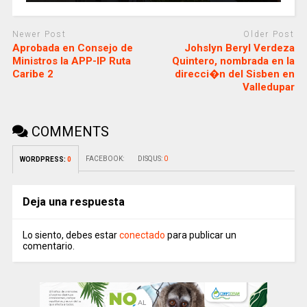
Newer Post
Older Post
Aprobada en Consejo de
Johslyn Beryl Verdeza
Ministros la APP-IP Ruta
Quintero, nombrada en la
Caribe 2
direcci�n del Sisben en
Valledupar
COMMENTS
FACEBOOK:
DISQUS:
0
WORDPRESS:
0
Deja una respuesta
Lo siento, debes estar
conectado
para publicar un
comentario.