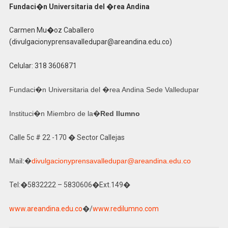
Fundaci�n Universitaria del �rea Andina
Carmen Mu�oz Caballero
(divulgacionyprensavalledupar@areandina.edu.co)
Celular: 318 3606871
Fundaci�n Universitaria del �rea Andina Sede Valledupar
Instituci�n Miembro de la�
Red Ilumno
Calle 5c # 22 -170 � Sector Callejas
Mail:�
divulgacionyprensavalledupar@
areandina.edu.co
Tel:�5832222 – 5830606�Ext.149�
www.areandina.edu.co
�/
www.redilumno.com