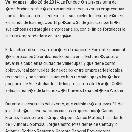
Valledupar, julio 28 de 2014.
La Fundaci�n Universitaria del
�rea Andina recibir� en sus instalaciones a varios empresarios
que se destacan en el exterior por su excelente desempe�o en
el mundo de los negocios. El pr�ximo 30 de julio compartir�n
sus exitosas estrategias empresariales, con el fin de fortalecer la
cultura emprendedora en la regi�n.
Esta actividad se desarrollar� en el marco del Foro Internacional
�Empresarios Colombianos Exitosos en el Exterior�, que se
llevar� a cabo en la ciudad de Valledupar, y que tiene como
objetivo, realizar ruedas de negocios entre empresarios locales,
regionales y nacionales, quienes han recibido apoyo log�stico
por parte de 50 estudiantes de los programas de Dise�o Gr�fico
y Gastronom�a de la Fundaci�n Universitaria del �rea Andina.
Durante el desarrollo del evento, que culminar� el jueves 31 de
julio, habr�n conversatorios con los empresarios� Carlos
Franco, Presidente del Grupo Skipton, Carlos Mattos, Presidente
de Hyundai Colombia, Jorge Castro, Presidente de Century 21
Atlantic, Rodrigo Restrepo, Gerente General Proveedores