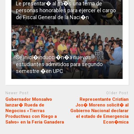
Le presentar� al pa�s una terna de
personas honorables para ejercer el cargo
de Fiscal General de la Naci�n
Se inici�inducci�n�a nuevos
estudiantes admitidos para segundo
semestre �en UPC
Newer Post
Older Post
Gobernador Monsalvo
Representante Cristian
lanzar� Rueda de
Jos� Moreno solicit� al
Negocios «Tierras
Gobierno Nacional declarar
Productivas con Riego a
el estado de Emergencia
Salvo» en la Feria Ganadera
Econ�mica