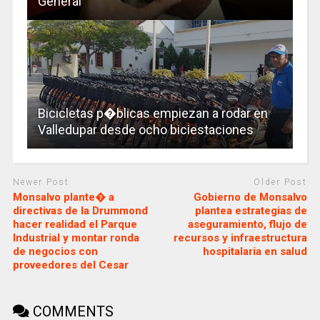
General
Bicicletas p�blicas empiezan a rodar en
Valledupar desde ocho biciestaciones
Newer Post
Older Post
Monsalvo plante� a
Gobierno de Monsalvo
directivas de la Drummond
plantea estrategias de
hacer realidad el Parque
aseguramiento, flujo de
Industrial y montar ronda
recursos y infraestructura
de negocios con
hospitalaria en salud
proveedores del Cesar
COMMENTS