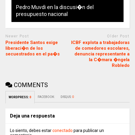
Pedro Muvdi en la discusi�n del
presupuesto nacional
Newer Post
Older Post
Presidente Santos exige
ICBF explota a trabajadoras
liberaci�n de los
de comedores escolares,
secuestrados en el pa�s
denuncia representante a
la C�mara �ngela
Robledo
COMMENTS
FACEBOOK:
DISQUS:
0
WORDPRESS:
0
Deja una respuesta
Lo siento, debes estar
conectado
para publicar un