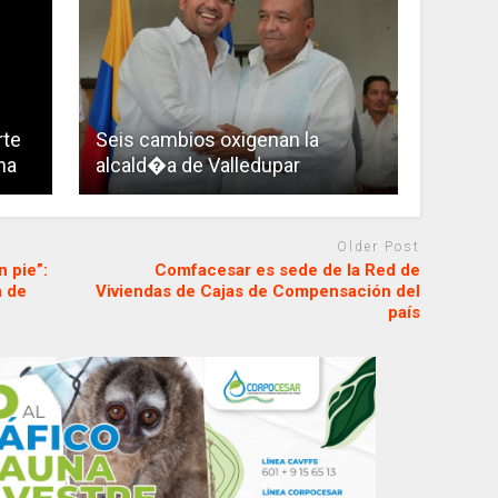
rte
Seis cambios oxigenan la
na
alcald�a de Valledupar
Older Post
n pie”:
Comfacesar es sede de la Red de
a de
Viviendas de Cajas de Compensación del
país