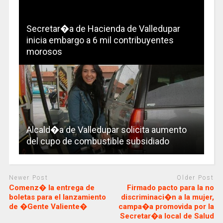
Secretar�a de Hacienda de Valledupar
inicia embargo a 6 mil contribuyentes
morosos
Alcald�a de Valledupar solicita aumento
del cupo de combustible subsidiado
Newer Post
Older Post
Comenz� la entrega de
Firmado pacto para la no
boletas para el lanzamiento
discriminaci�n a la mujer,
de �Gente Valiente�
campa�a promovida por la
Secretar�a local de Salud