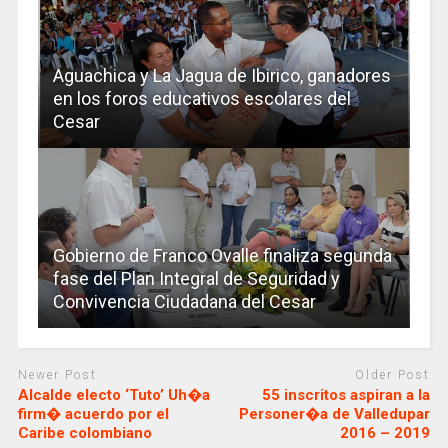
Aguachica y La Jagua de Ibirico, ganadores
en los foros educativos escolares del
Cesar
Gobierno de Franco Ovalle finaliza segunda
fase del Plan Integral de Seguridad y
Convivencia Ciudadana del Cesar
Newer Post
Older Post
Alcalde electo ‘Tuto’ Uh�a
55 inscritos aspiran a la
firm� acuerdo por el
Personer�a de Valledupar
Caribe colombiano
2016 – 2019