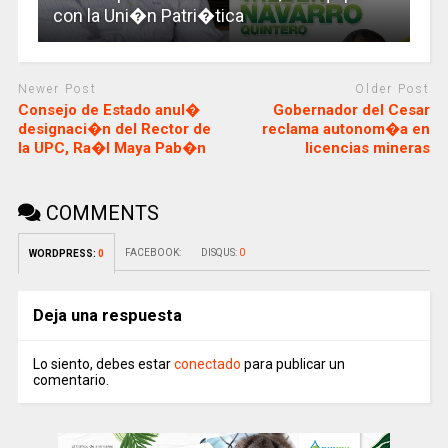
con la Uni�n Patri�tica
Newer Post
Older Post
Consejo de Estado anul�
Gobernador del Cesar
designaci�n del Rector de
reclama autonom�a en
la UPC, Ra�l Maya Pab�n
licencias mineras
COMMENTS
FACEBOOK:
DISQUS:
0
WORDPRESS:
0
Deja una respuesta
Lo siento, debes estar
conectado
para publicar un
comentario.