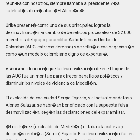
reun�a con nosotros, siempre llamaba al presidente v�a
satelital�, afirm� alias �El Alem�n�.
Uribe present� como uno de sus principales logros la
desmovilizaci�n -a cambio de beneficios procesales- de 32.000
miembros del grupo paramilitar Autodefensas Unidas de
Colombia (AUC, extrema derecha) y se refiri� a esa negociaci�n
como �un modelo colombiano digno de exportar�.
Asimismo, denunci� que la desmovilizaci�n de ese bloque de
las AUC fue un montaje para ofrecer beneficios pol�ticos y
disminuir los niveles de violencia de Medell�n.
El exalcalde de esa ciudad Sergio Fajardo, y el actual mandatario,
Alonso Salazar, se habr�an beneficiado con la supuesta falsa
desmovilizaci�n, seg�n las declaraciones del exparamilitar.
�Luis P�rez (exalcalde de Medell�n) estaba a la cabeza y
despu�s recibi� a (Sergio) Fajardo. Esa desmovilizaci�n fue en