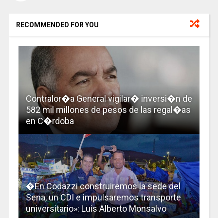
RECOMMENDED FOR YOU
Contralor�a General vigilar� inversi�n de
582 mil millones de pesos de las regal�as
en C�rdoba
�En Codazzi construiremos la sede del
Sena, un CDI e impulsaremos transporte
universitario»: Luis Alberto Monsalvo