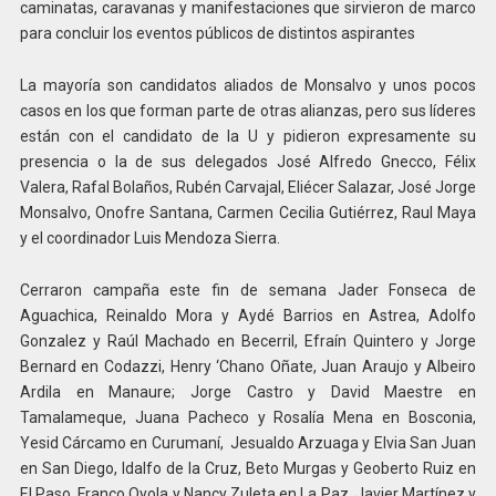
caminatas, caravanas y manifestaciones que sirvieron de marco
para concluir los eventos públicos de distintos aspirantes
La mayoría son candidatos aliados de Monsalvo y unos pocos
casos en los que forman parte de otras alianzas, pero sus líderes
están con el candidato de la U y pidieron expresamente su
presencia o la de sus delegados José Alfredo Gnecco, Félix
Valera, Rafal Bolaños, Rubén Carvajal, Eliécer Salazar, José Jorge
Monsalvo, Onofre Santana, Carmen Cecilia Gutiérrez, Raul Maya
y el coordinador Luis Mendoza Sierra.
Cerraron campaña este fin de semana Jader Fonseca de
Aguachica, Reinaldo Mora y Aydé Barrios en Astrea, Adolfo
Gonzalez y Raúl Machado en Becerril, Efraín Quintero y Jorge
Bernard en Codazzi, Henry ‘Chano Oñate, Juan Araujo y Albeiro
Ardila en Manaure; Jorge Castro y David Maestre en
Tamalameque, Juana Pacheco y Rosalía Mena en Bosconia,
Yesid Cárcamo en Curumaní,
Jesualdo Arzuaga y Elvia San Juan
en San Diego, Idalfo de la Cruz, Beto Murgas y Geoberto Ruiz en
El Paso, Franco Oyola y Nancy Zuleta en La Paz, Javier Martínez y