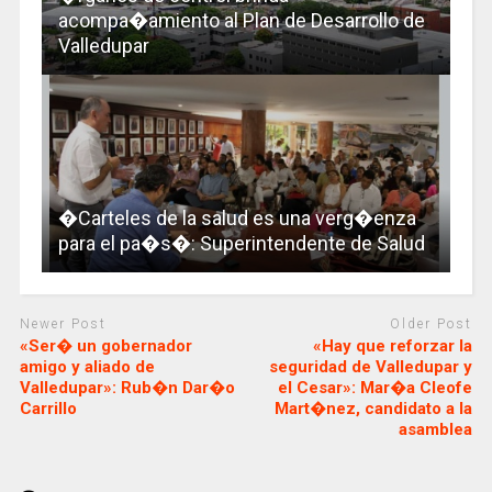
acompa�amiento al Plan de Desarrollo de
Valledupar
�Carteles de la salud es una verg�enza
para el pa�s�: Superintendente de Salud
Newer Post
Older Post
«Ser� un gobernador
«Hay que reforzar la
amigo y aliado de
seguridad de Valledupar y
Valledupar»: Rub�n Dar�o
el Cesar»: Mar�a Cleofe
Carrillo
Mart�nez, candidato a la
asamblea