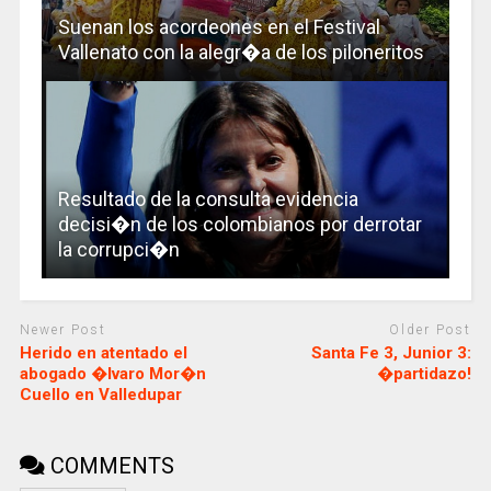
Suenan los acordeones en el Festival
Vallenato con la alegr�a de los piloneritos
Resultado de la consulta evidencia
decisi�n de los colombianos por derrotar
la corrupci�n
Newer Post
Older Post
Herido en atentado el
Santa Fe 3, Junior 3:
abogado �lvaro Mor�n
�partidazo!
Cuello en Valledupar
COMMENTS