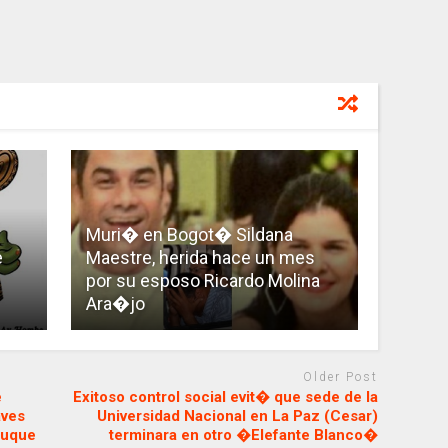
Muri� en Bogot� Sildana
e
Maestre, herida hace un mes
por su esposo Ricardo Molina
Ara�jo
Older Post
e
Exitoso control social evit� que sede de la
aves
Universidad Nacional en La Paz (Cesar)
Duque
terminara en otro �Elefante Blanco�