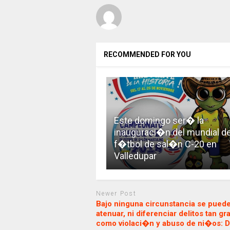
RECOMMENDED FOR YOU
Este domingo ser� la
inauguraci�n del mundial d
f�tbol de sal�n C-20 en
Valledupar
Newer Post
Bajo ninguna circunstancia se pued
atenuar, ni diferenciar delitos tan gr
como violaci�n y abuso de ni�os: 