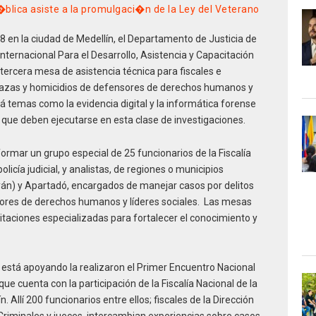
�blica asiste a la promulgaci�n de la Ley del Veterano
8 en la ciudad de Medellín, el Departamento de Justicia de
 Internacional Para el Desarrollo, Asistencia y Capacitación
a tercera mesa de asistencia técnica para fiscales e
nazas y homicidios de defensores de derechos humanos y
á temas como la evidencia digital y la informática forense
n que deben ejecutarse en esta clase de investigaciones.
ormar un grupo especial de 25 funcionarios de la Fiscalía
policía judicial, y analistas, de regiones o municipios
n) y Apartadó, encargados de manejar casos por delitos
ores de derechos humanos y líderes sociales. Las mesas
itaciones especializadas para fortalecer el conocimiento y
 está apoyando la realizaron el Primer Encuentro Nacional
ue cuenta con la participación de la Fiscalía Nacional de la
. Allí 200 funcionarios entre ellos; fiscales de la Dirección
Criminales y jueces, intercambian experiencias sobre casos