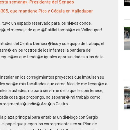
 esta semana»: Presidente del Senado
0305, que mantiene Pico y Cédula en Valledupar
tro, tuvo un espacio reservado para los ni�os donde,
dej� el mensaje de que �Patillal tambi�n es Valledupar!
entudes del Centro Democr�tico y su equipo de trabajo, el
asm� en los rostros de los infantes la bandera del
 peque�os que tendr�n iguales oportunidades a las de la
stalar en los corregimientos proyectos que impulsen su
 ser�n mis facultades que como Alcalde me llevar�n a
irles a ustedes; no para servirme de lo que les pertenece,
 cada cosa que propongo, no separar� mi trabajo como
corregimental� indic� Ara�jo Castro.
a plaza principal para entablar un di�logo con Sergio
el papel que juegan los corregimientos en su Plan de