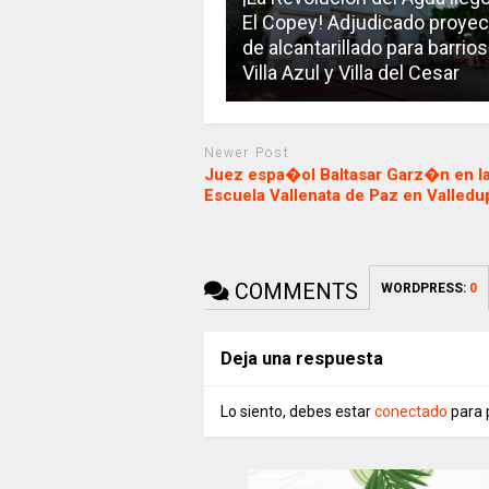
El Copey! Adjudicado proyec
de alcantarillado para barrios
Villa Azul y Villa del Cesar
Newer Post
Juez espa�ol Baltasar Garz�n en l
Escuela Vallenata de Paz en Valledu
COMMENTS
WORDPRESS:
0
Deja una respuesta
Lo siento, debes estar
conectado
para 