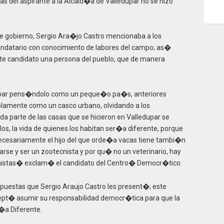
as del aspirante a la Alcald�a de Valledupar no se hizo
de gobierno, Sergio Ara�jo Castro mencionaba a los
 mandatario con conocimiento de labores del campo; as�
te candidato una persona del pueblo, que de manera
dupar pens�ndolo como un peque�o pa�s, anteriores
olamente como un casco urbano, olvidando a los
da parte de las casas que se hicieron en Valledupar se
s, la vida de quienes los habitan ser�a diferente, porque
o necesariamente el hijo del que orde�a vacas tiene tambi�n
se y ser un zootecnista y por qu� no un veterinario, hay
mistas� exclam� el candidato del Centro� Democr�tico.
ropuestas que Sergio Araujo Castro les present�; este
cept� asumir su responsabilidad democr�tica para que la
V�a Diferente.