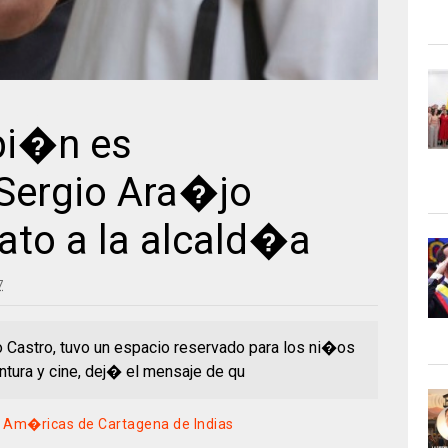
bi�n es
Sergio Ara�jo
ato a la alcald�a
7
ujo Castro, tuvo un espacio reservado para los ni�os
ntura y cine, dej� el mensaje de qu
s Am�ricas de Cartagena de Indias