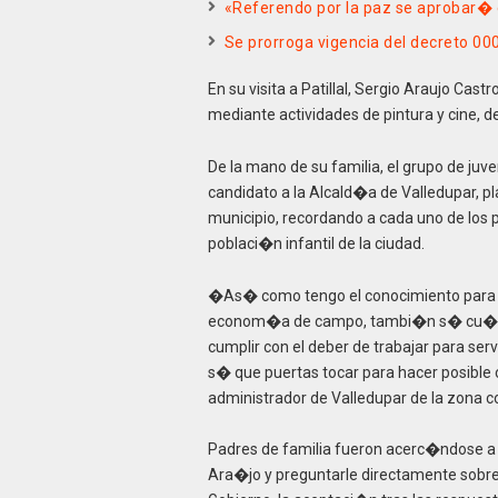
«Referendo por la paz se aprobar�
Se prorroga vigencia del decreto 00
En su visita a Patillal, Sergio Araujo Cas
mediante actividades de pintura y cine, 
De la mano de su familia, el grupo de juv
candidato a la Alcald�a de Valledupar, pl
municipio, recordando a cada uno de los
poblaci�n infantil de la ciudad.
�As� como tengo el conocimiento para in
econom�a de campo, tambi�n s� cu�les
cumplir con el deber de trabajar para serv
s� que puertas tocar para hacer posible
administrador de Valledupar de la zona 
Padres de familia fueron acerc�ndose a l
Ara�jo y preguntarle directamente sobre 