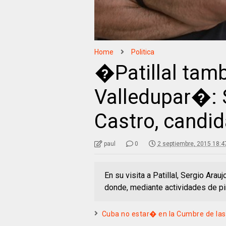
Home
Politica
�Patillal tam
Valledupar�: 
Castro, candid
paul
0
2 septiembre, 2015 18:4
En su visita a Patillal, Sergio Ara
donde, mediante actividades de pi
Cuba no estar� en la Cumbre de la