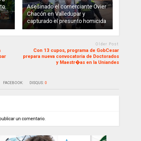
to
Asesinado el comerciante Ovier
Chacón en Valledupar y
capturado el presunto homicida
Older Post
a
Con 13 cupos, programa de GobCesar
par
prepara nueva convocatoria de Doctorados
y Maestr�as en la Uniandes
FACEBOOK:
DISQUS:
0
publicar un comentario.