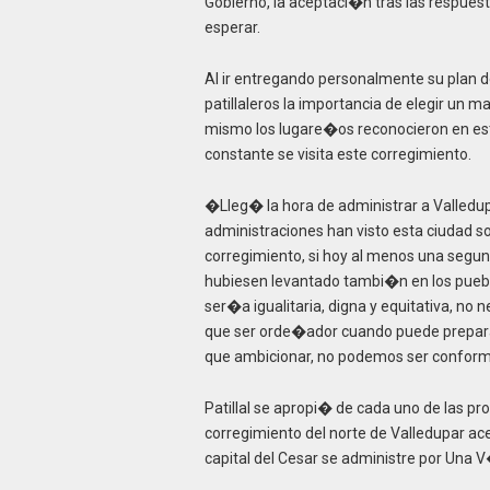
Gobierno, la aceptaci�n tras las respuest
esperar.
Al ir entregando personalmente su plan 
patillaleros la importancia de elegir un
mismo los lugare�os reconocieron en es
constante se visita este corregimiento.
�Lleg� la hora de administrar a Valle
administraciones han visto esta ciudad s
corregimiento, si hoy al menos una segun
hubiesen levantado tambi�n en los pueblo
ser�a igualitaria, digna y equitativa, n
que ser orde�ador cuando puede preparar
que ambicionar, no podemos ser confor
Patillal se apropi� de cada uno de las p
corregimiento del norte de Valledupar a
capital del Cesar se administre por Una 